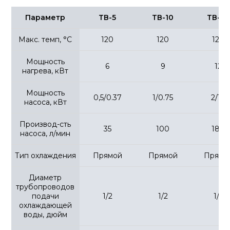
Параметр
ТВ-5
ТВ-10
ТВ-20
Макс. темп, °С
120
120
120
Мощность
6
9
12
Свяжитесь с
нагрева, кВт
менеджером
Мощность
0,5/0.37
1/0.75
2/1.5
насоса, кВт
Он поможет вам узнать детали
и прокунсультирует вас
Производ-сть
35
100
180
насоса, л/мин
Тип охлаждения
Прямой
Прямой
Прямо
Диаметр
трубопроводов
подачи
1/2
1/2
1/2
охлаждающей
воды, дюйм
Заказать консультацию