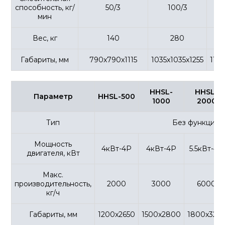
способность, кг/
50/3
100/3
мин
Вес, кг
140
280
Габариты, мм
790x790x1115
1035x1035x1255
1150
HHSL-
HHSL-
Параметр
HHSL-500
1000
2000
Тип
Без функции 
Свяжитесь с
Мощность
4кВт-4P
4кВт-4P
5.5кВт-4P
двигателя, кВт
менеджером
Макс.
производительность,
2000
3000
6000
Он поможет вам узнать детали
кг/ч
и прокунсультирует вас
Габариты, мм
1200x2650
1500x2800
1800x325