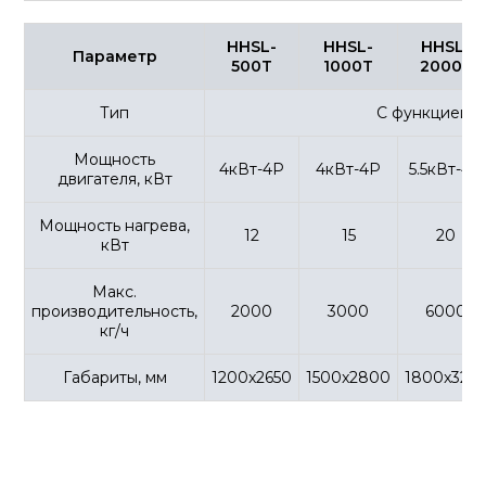
HHSL-
HHSL-
HHSL-
Параметр
500T
1000T
2000T
Тип
С функцией 
Заказать консультацию
Мощность
4кВт-4P
4кВт-4P
5.5кВт-4P
двигателя, кВт
Мощность нагрева,
12
15
20
кВт
Макс.
производительность,
2000
3000
6000
кг/ч
*Компания Meta Platforms Inc., владеющая социальной
сетью Instagram, по решению суда от 21.03.2022
признана экстремистской организацией, ее
Габариты, мм
1200x2650
1500x2800
1800x325
деятельность на территории России запрещена.
Политика конфиденциальности
© 2021-2025 АВС МАШ. Все права защищены