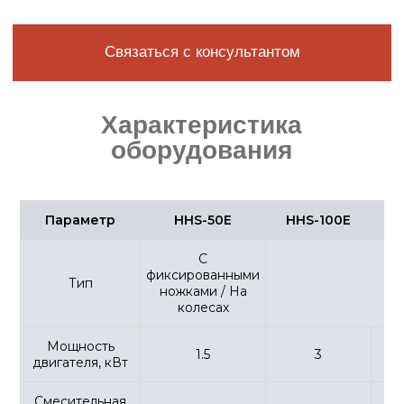
Параметр
HHS-50E
HHS-100E
H
С
фиксированными
Тип
На
ножками / На
колесах
Мощность
1.5
3
двигателя, кВт
Смесительная