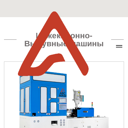
Инжекционно-
Выдувные машины
АВС-ПЭТ
Серия инжекционно-растяжных выдувных машин