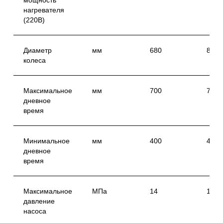
мощность
менеджером
нагревателя
(220В)
Он поможет вам узнать детали
и прокунсультирует вас
Диаметр
мм
680
800
колеса
Максимальное
мм
700
700
дневное
время
Заказать консультацию
Минимальное
мм
400
400
дневное
время
Максимальное
МПа
14
14
давление
насоса
*Компания Meta Platforms Inc., владеющая социальной