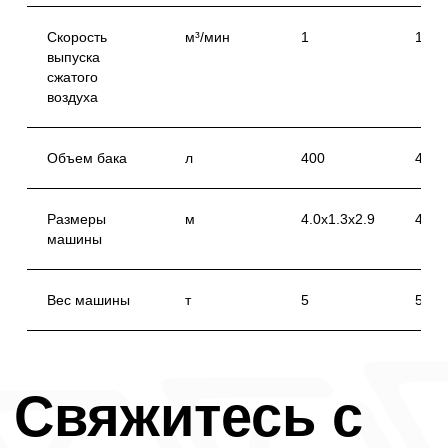
сетью Instagram, по решению суда от 21.03.2022
признана экстремистской организацией, ее
деятельность на территории России запрещена.
Скорость
м³/мин
1
1
выпуска
сжатого
воздуха
Политика конфиденциальности
© 2021-2025 АВС МАШ. Все права защищены
Объем бака
л
400
450
Размеры
м
4.0x1.3x2.9
4.35
машины
Вес машины
т
5
5.5