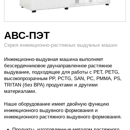
Инжекционно-выдувная машина выполняет
безсердечниковое двунаправленное растяжное
выдувание, подходящее для работы с PET, PETG,
высокопрозрачным PP, PCTG, SAN, PC, PMMA, PS,
TRITAN (без BPA) продуктами и другими
материалами.
Наше оборудование имеет двойную функцию
инжекционного выдувного формования и
инжекционного растяжного выдувного формования.
Продукты, изготовленные методом растяжного
выдувания, имеют более равномерную толщину
стенок по сравнению с неростяжными
изделиями. Одноступенчатая инжекционно-
растяжная выдувная машина более эффективна
и экономична в потреблении энергии.
Связаться с консультантом