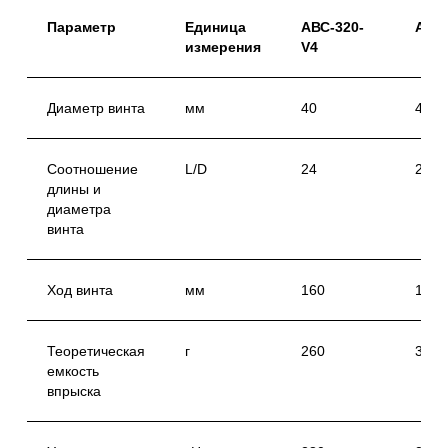
Параметр
Единица
АВС-320-
АВС-
измерения
V4
Диаметр винта
мм
40
45
Соотношение
L/D
24
26
длины и
диаметра
винта
Ход винта
мм
160
160
Теоретическая
г
260
330
емкость
впрыска