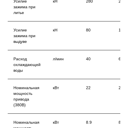
Усилие
кН
280
280
зажима при
литье
Усилие
кН
80
100
зажима при
выдуве
Расход
л/мин
40
60
охлаждающей
воды
Номинальная
кВт
22
22
мощность
привода
(380В)
Свяжитесь с
Номинальная
кВт
8.9
8.9